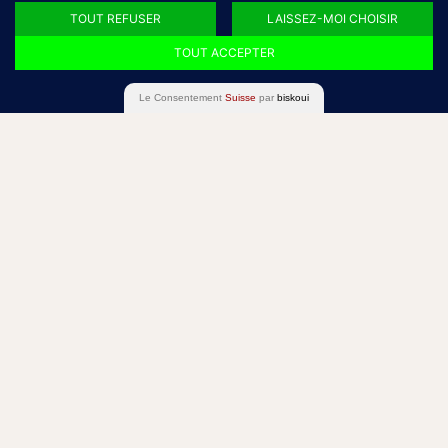
TOUT REFUSER
LAISSEZ-MOI CHOISIR
TOUT ACCEPTER
Le Consentement
Suisse
par
biskoui
Visualisation des données lémaniques en comparaison
avec les données mondiales